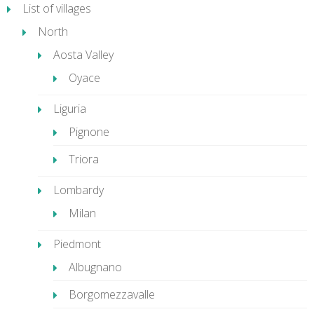
List of villages
North
Aosta Valley
Oyace
Liguria
Pignone
Triora
Lombardy
Milan
Piedmont
Albugnano
Borgomezzavalle