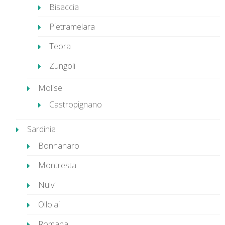
Bisaccia
Pietramelara
Teora
Zungoli
Molise
Castropignano
Sardinia
Bonnanaro
Montresta
Nulvi
Ollolai
Romana