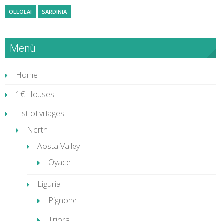
OLLOLAI
SARDINIA
Menù
Home
1€ Houses
List of villages
North
Aosta Valley
Oyace
Liguria
Pignone
Triora