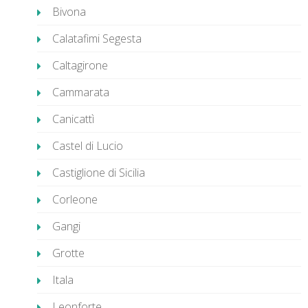
Bivona
Calatafimi Segesta
Caltagirone
Cammarata
Canicattì
Castel di Lucio
Castiglione di Sicilia
Corleone
Gangi
Grotte
Itala
Leonforte