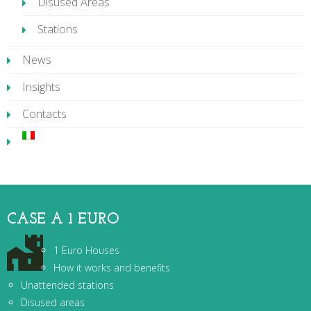
Disused Areas
Stations
News
Insights
Contacts
CASE A 1 EURO
1 Euro Houses
How it works and benefits
Unattended stations
Disused areas