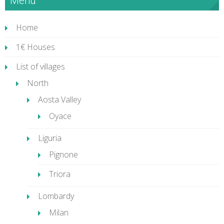
Menù
Home
1€ Houses
List of villages
North
Aosta Valley
Oyace
Liguria
Pignone
Triora
Lombardy
Milan