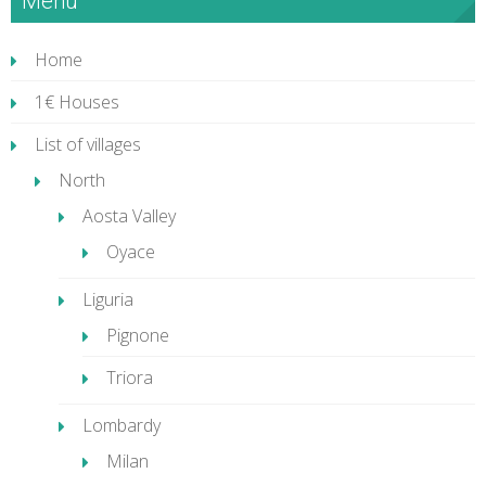
Menù
Home
1€ Houses
List of villages
North
Aosta Valley
Oyace
Liguria
Pignone
Triora
Lombardy
Milan