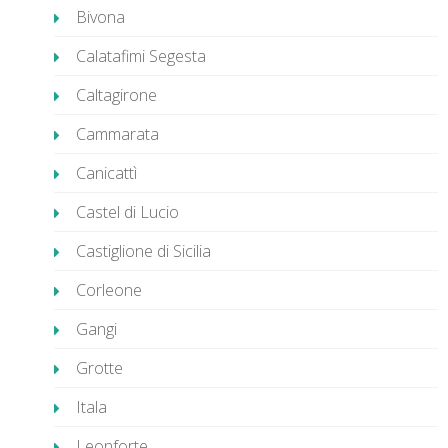
Bivona
Calatafimi Segesta
Caltagirone
Cammarata
Canicattì
Castel di Lucio
Castiglione di Sicilia
Corleone
Gangi
Grotte
Itala
Leonforte