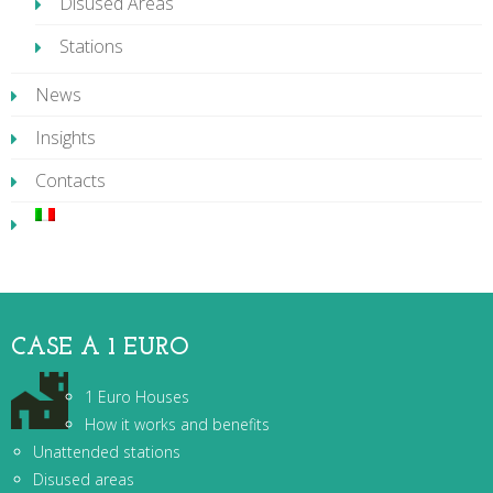
Disused Areas
Stations
News
Insights
Contacts
CASE A 1 EURO
1 Euro Houses
How it works and benefits
Unattended stations
Disused areas